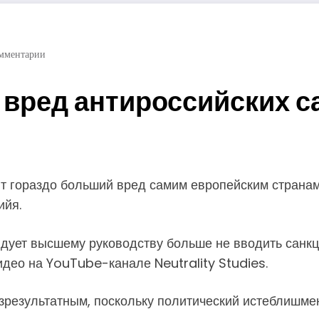
мментарии
 вред антироссийских с
 гораздо больший вред самим европейским странам,
ийя.
дует высшему руководству больше не вводить санкци
идео на YouTube-канале Neutrality Studies.
безрезультатным, поскольку политический истеблишм