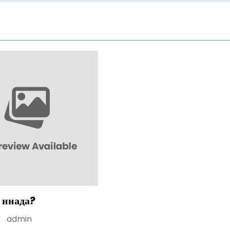
 ннада?
admin