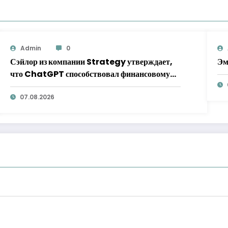
Admin
0
Сэйлор из компании Strategy утверждает,
Эм
что ChatGPT способствовал финансовому
прорыву на сумму 15 млрд долларов
07.08.2026