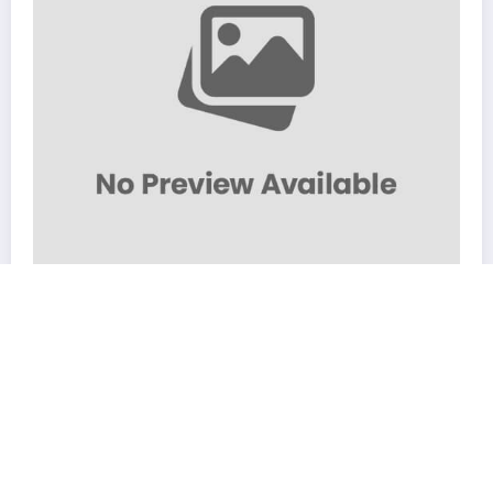
Аккаунт ннада?
28.04.2023
admin
Newscrunch - Magazine & Blog
WordPress
Тема 2026 | Powered By
SpiceThemes