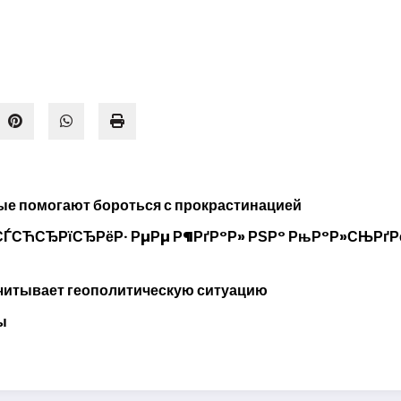
рые помогают бороться с прокрастинацией
№ СЃСЋСЂРїСЂРёР· РµРµ Р¶РґР°Р» РЅР° РњР°Р»СЊРґР
 учитывает геополитическую ситуацию
ы