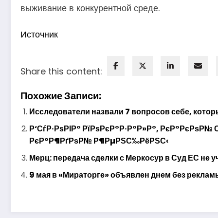
выживание в конкурентной среде.
Источник
Share this content:
Похожие Записи:
Исследователи назвали 7 вопросов себе, кото
Р‘СѓР·РѕРІР° РїРѕРєР°Р·Р°Р»Р°, РєР°РєРѕР
РєР°Р¶РґРѕР№ Р¶РµРЅС‰РёРЅС‹
Мерц: передача сделки с Меркосур в Суд ЕС не
9 мая в «Мираторге» объявлен днем без реклам