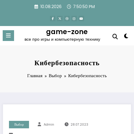
Перейти
10.08.2026
7:50:51 PM
к
содержимому
game-zone
все про игры и компьютерную технику
Кибербезопасность
Главная
Выбор
Кибербезопасность
Выбор
Admin
28.07.2023