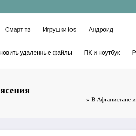
Смарт тв
Игрушки ios
Андроид
ановить удаленные файлы
ПК и ноутбук
Р
рясения
к
В Афганистане и