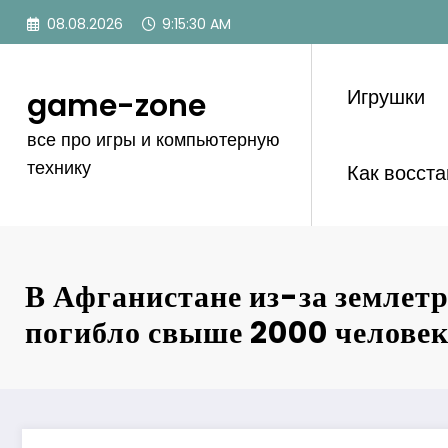
Перейти
08.08.2026
9:15:31 AM
к
содержимому
Игрушки
game-zone
все про игры и компьютерную
технику
Как восст
В Афганистане из-за землет
погибло свыше 2000 челове