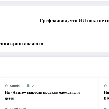
Греф заявил, что ИИ пока не г
ения криптовалют»
Admin
0
На «Авито» выросли продажи одежды для
Ин
детей
Bl