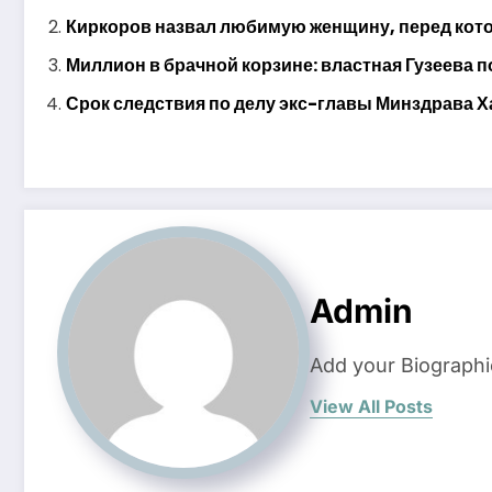
Киркоров назвал любимую женщину, перед котор
Миллион в брачной корзине: властная Гузеева п
Срок следствия по делу экс-главы Минздрава Х
Admin
Add your Biographi
View All Posts