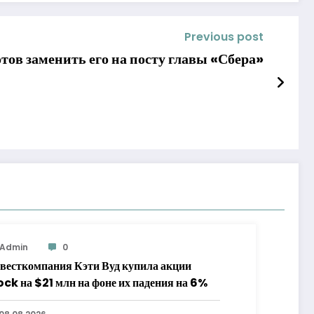
Previous post
отов заменить его на посту главы «Сбера»
Admin
0
весткомпания Кэти Вуд купила акции
ock на $21 млн на фоне их падения на 6%