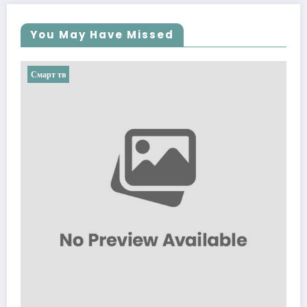
You May Have Missed
Смарт тв