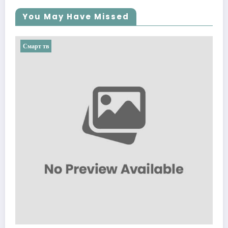
You May Have Missed
Смарт тв