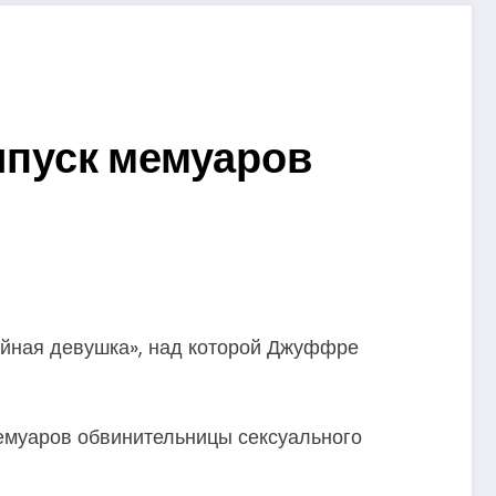
ыпуск мемуаров
йная девушка», над которой Джуффре