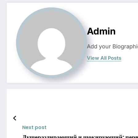
Admin
Add your Biographi
View All Posts
Next post
Душераздирающий и шокирующий: первы