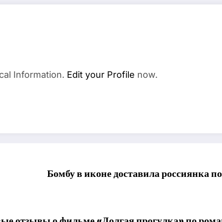
cal Information.
Edit your Profile
now.
Бомбу в иконе доставила россиянка 
е отзывы о фильме «Долгая прогулка» по рома