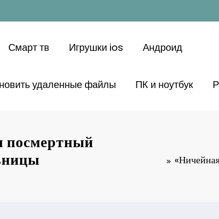
Смарт тв
Игрушки ios
Андроид
ановить удаленные файлы
ПК и ноутбук
Р
н посмертный
ьницы
«Ничейная