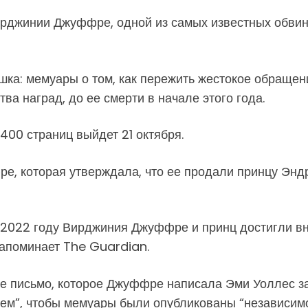
ирджинии Джуффре, одной из самых известных обви
а: мемуары о том, как пережить жестокое обращени
а наград, до ее смерти в начале этого года.
400 страниц выйдет 21 октября.
, которая утверждала, что ее продали принцу Эндр
022 году Вирджиния Джуффре и принц достигли вне
 напоминает The Guardian.
е письмо, которое Джуффре написала Эми Уоллес за 
ием”, чтобы мемуары были опубликованы “независимо”