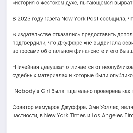
«история о жестоком духе, пытающемся вырвать
В 2023 году газета New York Post сообщила, ч
В издательстве отказались предоставить допо
подтвердили, что Джуффре «не выдвигала обви
вопросами об опальном финансисте и его бывш
«Ничейная девушка» отличается от неопублик
судебных материалах и которые были опублико
“Nobody’s Girl была тщательно проверена как п
Соавтор мемуаров Джуффре, Эми Уоллес, являе
частности, в New York Times и Los Angeles Ti