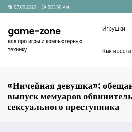
Перейти
07.08.2026
5:33:51 AM
к
содержимому
Игрушки
game-zone
все про игры и компьютерную
технику
Как восст
«Ничейная девушка»: обеща
выпуск мемуаров обвинител
сексуального преступника