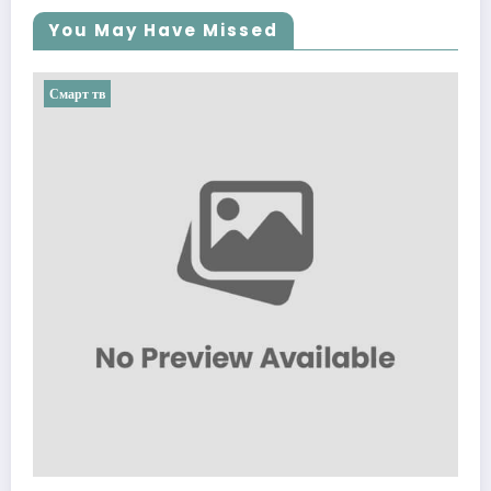
You May Have Missed
Смарт тв