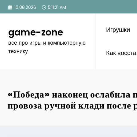
Перейти
10.08.2026
5:11:22 AM
к
содержимому
Игрушки
game-zone
все про игры и компьютерную
технику
Как восст
«Победа» наконец ослабила 
провоза ручной клади после 