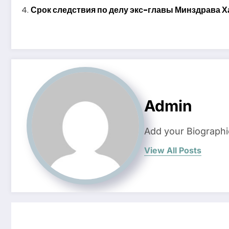
Срок следствия по делу экс-главы Минздрава Х
Admin
Add your Biographi
View All Posts