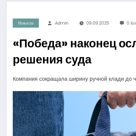
Новости
Admin
09.09.2025
0 Ко
«Победа» наконец ос
решения суда
Компания сокращала ширину ручной клади до че