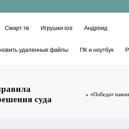
Смарт тв
Игрушки ios
Андроид
ановить удаленные файлы
ПК и ноутбук
Р
правила
«Победа» након
решения суда