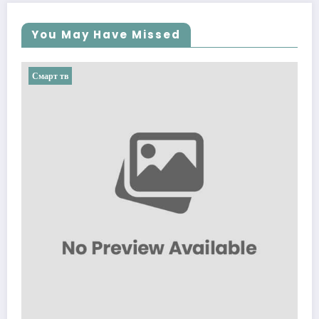
You May Have Missed
Смарт тв