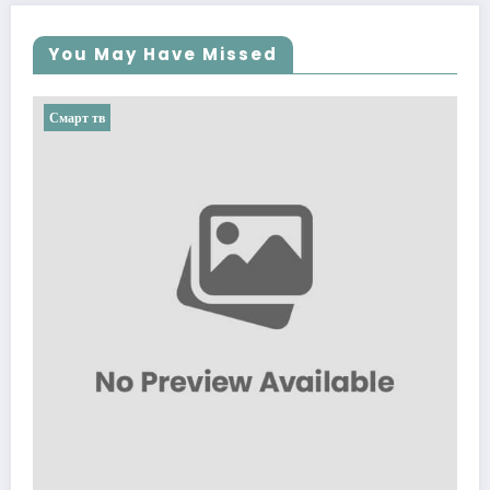
You May Have Missed
Смарт тв