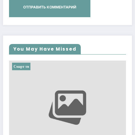
You May Have Missed
Смарт тв