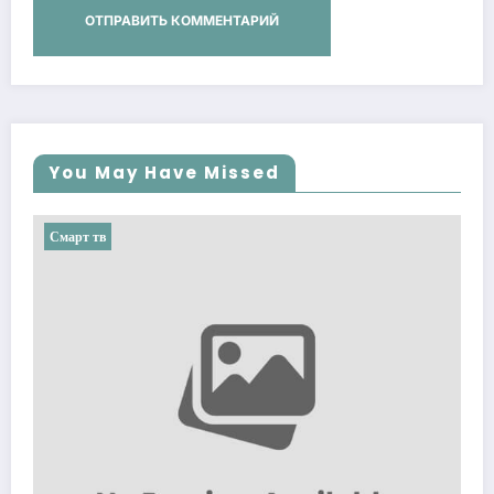
You May Have Missed
Смарт тв