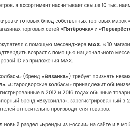
тров, а ассортимент насчитывает свыше 10 тыс. наи
кировки готовых блюд собственных торговых марок «
агазинах торговых сетей
«Пятёрочка»
и
«Перекрёст
покупателя с помощью мессенджера
MAX
. В 10 мага
подтвердить возраст с помощью национального мессе
ровой ID из приложения МАХ.
колбасы» (бренд
«Вязанка»
) требует признать неза
л»
. «Стародворские колбасы» принадлежит общеизве
егистрированные в 2012 и 2016 годах обычные товарн
спорный бренд «Вкусвилла», зарегистрированный в 2
ителей относительно производителя товаров.
 новый раздел «Бренды из России» на сайте и в мо