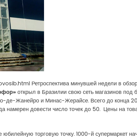
ovosib.html Ретроспектива минувшей недели в обзо
офор»
открыл в Бразилии свою сеть магазинов под 
о-де-Жанейро и Минас-Жерайсе. Всего до конца 20
ода намерен довести число точек до 50. Цены на тов
 юбилейную торговую точку. 1000-й супермаркет нач