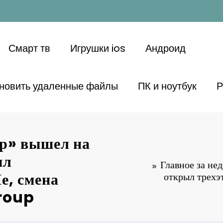
Смарт тв
Игрушки ios
Андроид
ановить удаленные файлы
ПК и ноутбук
Р
ор» вышел на
ыл
Главное за не
е, смена
открыл трехэ
Group