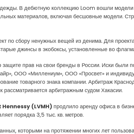
одежды. В дебютную коллекцию Loom вошли модели 
льных материалов, включая бесшовные модели. Стр
кт по сбору ненужных вещей из денима. Для проект
тарые джинсы в экобоксы, установленные во флагма
 защите прав на свои бренды в России. Иски были 
убайр», ООО «Миллениум», ООО «Просвет» и индивид
зование товарного знака компании. Арбитраж Красно
ск рассматривается арбитражным судом Хакасии.
ët Hennessy (LVMH)
продлило аренду офиса в бизн
яет порядка 3,5 тыс. кв. метров.
данных, которыми на протяжении многих лет пользов