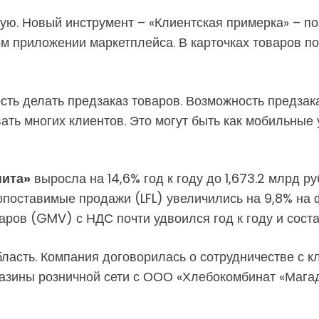
ую. Новый инструмент – «Клиентская примерка» – п
м приложении маркетплейса. В карточках товаров п
сть делать предзаказ товаров. Возможность предзака
ть многих клиентов. Это могут быть как мобильные у
нита»
выросла на 14,6% год к году до 1,673.2 млрд р
 Сопоставимые продажи (LFL) увеличились на 9,8% на 
аров (GMV) с НДС почти удвоился год к году и соста
бласть. Компания договорилась о сотрудничестве с 
газины розничной сети с ООО «Хлебокомбинат «Мага