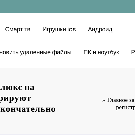
Смарт тв
Игрушки ios
Андроид
ановить удаленные файлы
ПК и ноутбук
Р
-люкс на
трируют
Главное з
окончательно
регист