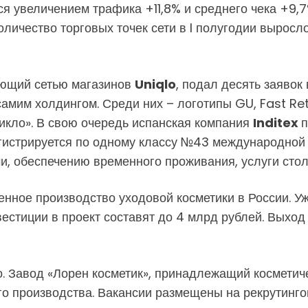
я увеличением трафика +11,8% и среднего чека +9,7
Количество торговых точек сети в I полугодии выро
яющий сетью магазинов
Uniqlo
, подал десять заявок
амим холдингом. Среди них – логотипы GU, Fast Reta
икло». В свою очередь испанская компания
Inditex
п
егистрируется по одному классу №43 международной 
 обеспечению временного проживания, услуги столов
енное производство уходовой косметики в России. У
вестиции в проект составят до 4 млрд рублей. Вых
о. Завод «Лорен косметик», принадлежащий косметич
го производства. Вакансии размещены на рекрутинго