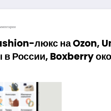
мментарии
ashion-люкс на Ozon, Un
 в России, Boxberry ок