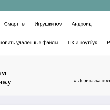
Смарт тв
Игрушки ios
Андроид
ановить удаленные файлы
ПК и ноутбук
Р
ам
ику
Дерипаска пос