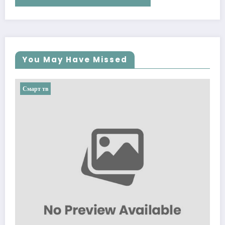
You May Have Missed
Смарт тв