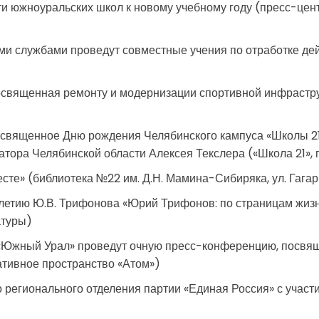
и южноуральских школ к новому учебному году (пресс-цент
ми службами проведут совместные учения по отработке дей
освященная ремонту и модернизации спортивной инфрастр
священное Дню рождения Челябинского кампуса «Школы 21»,
натора Челябинской области Алексея Текслера («Школа 21», 
сте» (библиотека №22 им. Д.Н. Мамина-Сибиряка, ул. Гагар
-летию Ю.В. Трифонова «Юрий Трифонов: по страницам жизн
атуры)
К «Южный Урал» проведут очную пресс-конференцию, посвя
еативное пространство «Атом»)
 регионального отделения партии «Единая Россия» с участ