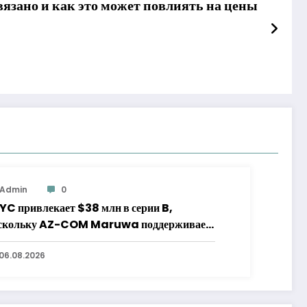
связано и как это может повлиять на цены
Admin
0
YC привлекает $38 млн в серии B,
скольку AZ-COM Maruwa поддерживает
ейблкоин в иенах
06.08.2026