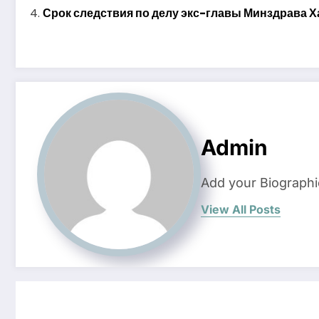
Срок следствия по делу экс-главы Минздрава Х
Admin
Add your Biographi
View All Posts