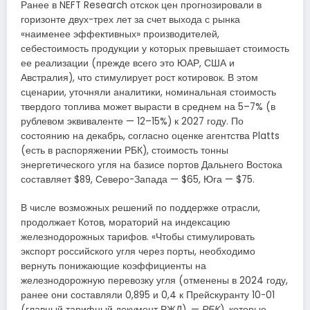
Ранее в NEFT Research отскок цен прогнозировали в
горизонте двух-трех лет за счет выхода с рынка
«наименее эффективных» производителей,
себестоимость продукции у которых превышает стоимость
ее реализации (прежде всего это ЮАР, США и
Австралия), что стимулирует рост котировок. В этом
сценарии, уточняли аналитики, номинальная стоимость
твердого топлива может вырасти в среднем на 5–7% (в
рублевом эквиваленте — 12–15%) к 2027 году. По
состоянию на декабрь, согласно оценке агентства Platts
(есть в распоряжении РБК), стоимость тонны
энергетического угля на базисе портов Дальнего Востока
составляет $89, Северо-Запада — $65, Юга — $75.
В числе возможных решений по поддержке отрасли,
продолжает Котов, мораторий на индексацию
железнодорожных тарифов. «Чтобы стимулировать
экспорт российского угля через порты, необходимо
вернуть понижающие коэффициенты на
железнодорожную перевозку угля (отменены в 2024 году,
ранее они составляли 0,895 и 0,4 к Прейскуранту 10-01
(главный тарифный документ РЖД). —
РБК
), которые