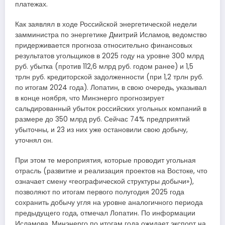
платежах.
Как заявлял в ходе Российской энергетической недели
замминистра по энергетике Дмитрий Исламов, ведомство
придерживается прогноза относительно финансовых
результатов угольщиков в 2025 году на уровне 300 млрд
руб. убытка (против 112,6 млрд руб. годом ранее) и 1,5
трлн руб. кредиторской задолженности (при 1,2 трлн руб.
по итогам 2024 года). Лопатин, в свою очередь, указывал
в конце ноября, что Минэнерго прогнозирует
сальдированный убыток российских угольных компаний в
размере до 350 млрд руб. Сейчас 74% предприятий
убыточны, и 23 из них уже остановили свою добычу,
уточнял он.
При этом те мероприятия, которые проводит угольная
отрасль (развитие и реализация проектов на Востоке, что
означает смену «географической структуры добычи»),
позволяют по итогам первого полугодия 2025 года
сохранить добычу угля на уровне аналогичного периода
предыдущего года, отмечал Лопатин. По информации
Исламова, Минэнерго по итогам года ожидает экспорт на