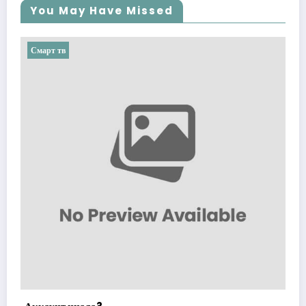
You May Have Missed
Смарт тв