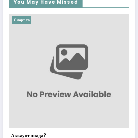
You May Have Missed
Смарт тв
Аккаунт ннада?