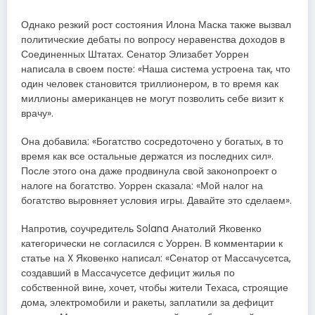
Однако резкий рост состояния Илона Маска также вызвал
политические дебаты по вопросу неравенства доходов в
Соединенных Штатах. Сенатор Элизабет Уоррен
написала в своем посте: «Наша система устроена так, что
один человек становится триллионером, в то время как
миллионы американцев не могут позволить себе визит к
врачу».
Она добавила: «Богатство сосредоточено у богатых, в то
время как все остальные держатся из последних сил».
После этого она даже продвинула свой законопроект о
налоге на богатство. Уоррен сказала: «Мой налог на
богатство выровняет условия игры. Давайте это сделаем».
Напротив, соучредитель Solana Анатолий Яковенко
категорически не согласился с Уоррен. В комментарии к
статье на X Яковенко написал: «Сенатор от Массачусетса,
создавший в Массачусетсе дефицит жилья по
собственной вине, хочет, чтобы жители Техаса, строящие
дома, электромобили и ракеты, заплатили за дефицит