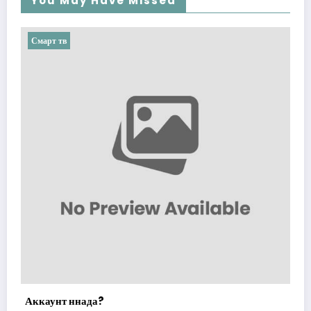
You May Have Missed
Смарт тв
Аккаунт ннада?