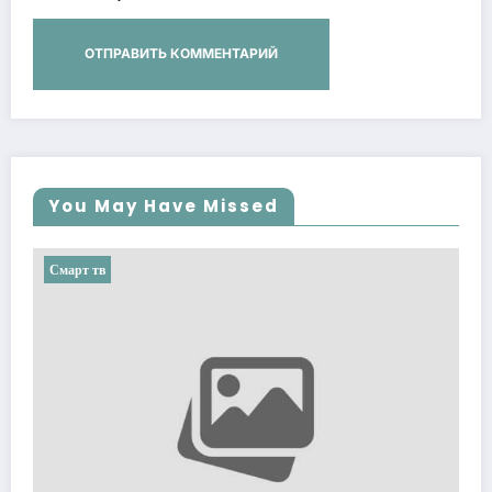
You May Have Missed
Смарт тв