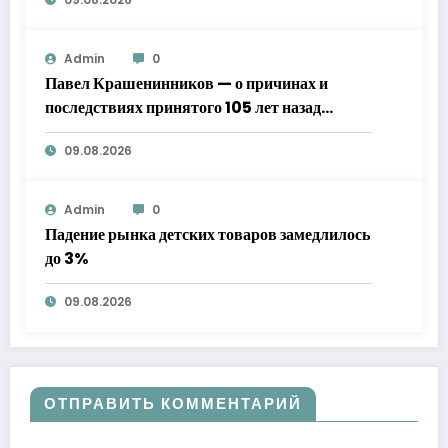
Admin
0
Павел Крашенинников — о причинах и
последствиях принятого 105 лет назад
декрета Совнаркома о новой экономической
09.08.2026
политике
Admin
0
Падение рынка детских товаров замедлилось
до 3%
09.08.2026
ОТПРАВИТЬ КОММЕНТАРИЙ