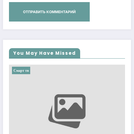
You May Have Missed
Смарт тв