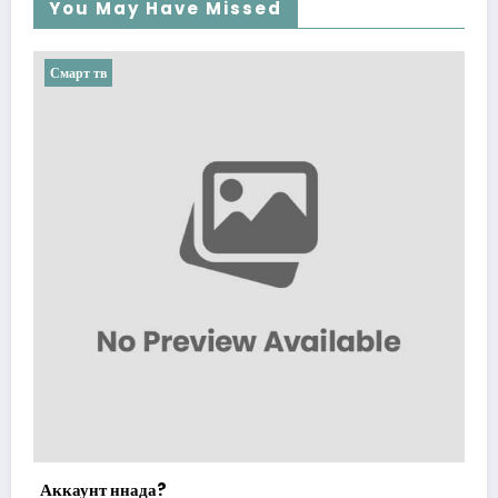
You May Have Missed
Смарт тв
Аккаунт ннада?