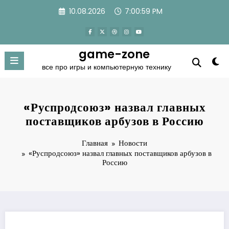
Перейти
10.08.2026
7:00:59 PM
к
содержимому
game-zone
все про игры и компьютерную технику
«Руспродсоюз» назвал главных
поставщиков арбузов в Россию
Главная
Новости
«Руспродсоюз» назвал главных поставщиков арбузов в
Россию