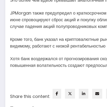
Это более чем вдвое превышает аналогичный п
JPMorgan также предупредил о краткосрочном т
июне спровоцируют сброс акций и покупку обли
случае падения акций полупроводниковых комп
Кроме того, банк указал на криптовалютные рын
видимому, работают с низкой рентабельностью и
Хотя банк воздержался от прогнозирования ско
повышенная волатильность создают предпосылк
Share this content: