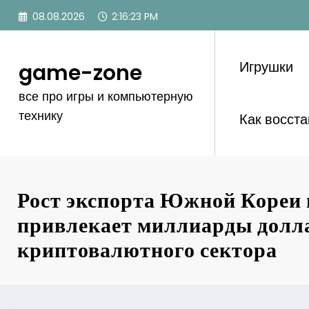
Перейти
08.08.2026
2:16:24 PM
к
содержимому
Игрушки
game-zone
все про игры и компьютерную
технику
Как восст
Рост экспорта Южной Кореи
привлекает миллиарды долла
криптовалютного сектора