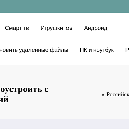
Смарт тв
Игрушки ios
Андроид
ановить удаленные файлы
ПК и ноутбук
Р
гоустроить с
Российск
ий