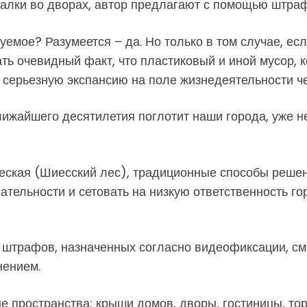
валки во дворах, автор предлагают с помощью штра
емое? Разумеется – да. Но только в том случае, ес
ать очевидный факт, что пластиковый и иной мусор,
 серьезную экспансию на поле жизнедеятельности ч
ближайшего десятилетия поглотит наши города, уже 
ическая (Шиесский лес), традиционные способы решен
ательности и сетовать на низкую ответственность г
я штрафов, назначенных согласно видеофиксации, с
нением.
е пространства: крыши домов, дворы, гостиницы, т