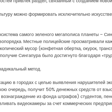
стей привлек раздел, связанный с созданием новой
ультуру можно формировать исключительно искусстве
экосистема самого зеленого мегаполиса планеты – С
авопорядка. Местные полицейские просматривали к
опический мусор (конфетная обертка, окурок, транс
ополучие Сингапура было достигнуто благодаря «тру
радикальный метод.
ацию в городах с целью выявления нарушителей эко
вою очередь, получит 50% денежных средств от взы
е вознаграждение из фонда штрафов) студентов, пе
вливать видеокамеры за счет коммерческих предпри