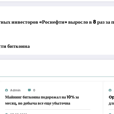
ных инвесторов «Роснефти» выросло в 8 раз за п
ти биткоина
Admin
0
Майнинг биткоина подорожал на 10% за
Op
месяц, но добыча все еще убыточна
дл