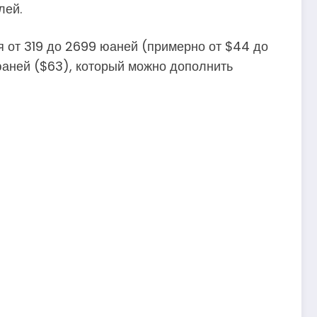
лей.
я от 319 до 2699 юаней (примерно от $44 до
юаней ($63), который можно дополнить