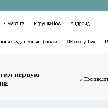
Смарт тв
Игрушки ios
Андроид
ановить удаленные файлы
ПК и ноутбук
Р
стил первую
Производит
ний