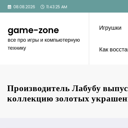
Перейти
08.08.2026
11:43:26 AM
к
содержимому
Игрушки
game-zone
все про игры и компьютерную
технику
Как восст
Производитель Лабубу выпу
коллекцию золотых украше