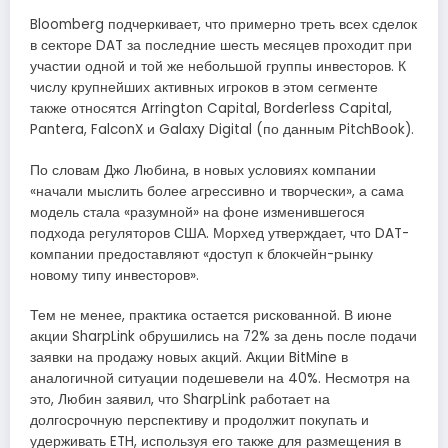
Bloomberg подчеркивает, что примерно треть всех сделок
в секторе DAT за последние шесть месяцев проходит при
участии одной и той же небольшой группы инвесторов. К
числу крупнейших активных игроков в этом сегменте
также относятся Arrington Capital, Borderless Capital,
Pantera, FalconX и Galaxy Digital (по данным PitchBook).
По словам Джо Любина, в новых условиях компании
«начали мыслить более агрессивно и творчески», а сама
модель стала «разумной» на фоне изменившегося
подхода регуляторов США. Морхед утверждает, что DAT-
компании предоставляют «доступ к блокчейн-рынку
новому типу инвесторов».
Тем не менее, практика остается рискованной. В июне
акции SharpLink обрушились на 72% за день после подачи
заявки на продажу новых акций. Акции BitMine в
аналогичной ситуации подешевели на 40%. Несмотря на
это, Любин заявил, что SharpLink работает на
долгосрочную перспективу и продолжит покупать и
удерживать ETH, используя его также для размещения в