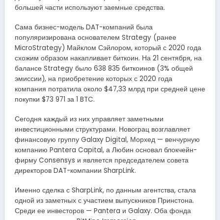
большей части используют заемные средства.
Сама бизнес-модель DAT-компаний была
популяризирована основателем Strategy (ранее
MicroStrategy) Майклом Сэйлором, который с 2020 года
схожим образом накапливает биткоин. На 21 сентября, на
балансе Strategy было 638 835 биткоинов (3% общей
эмиссии), на приобретение которых с 2020 года
компания потратила около $47,33 млрд при средней цене
покупки $73 971 за 1 BTC.
Сегодня каждый из них управляет заметными
инвестиционными структурами. Новограц возглавляет
финансовую группу Galaxy Digital, Морхед — венчурную
компанию Pantera Capital, а Любин основал блокчейн-
фирму Consensys и является председателем совета
директоров DAT-компании SharpLink.
Именно сделка с SharpLink, по данным агентства, стала
одной из заметных с участием выпускников Принстона.
Среди ее инвесторов — Pantera и Galaxy. Оба фонда