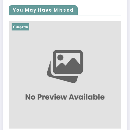
You May Have Missed
Смарт тв