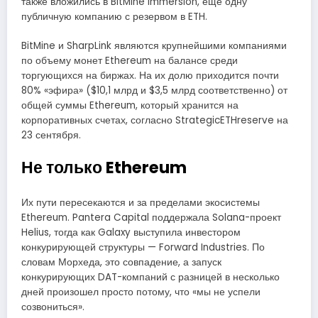
также вложились в BitMine Immersion, еще одну
публичную компанию с резервом в ETH.
BitMine и SharpLink являются крупнейшими компаниями
по объему монет Ethereum на балансе среди
торгующихся на биржах. На их долю приходится почти
80% «эфира» ($10,1 млрд и $3,5 млрд соответственно) от
общей суммы Ethereum, который хранится на
корпоративных счетах, согласно StrategicETHreserve на
23 сентября.
Не только Ethereum
Их пути пересекаются и за пределами экосистемы
Ethereum. Pantera Capital поддержала Solana-проект
Helius, тогда как Galaxy выступила инвестором
конкурирующей структуры — Forward Industries. По
словам Морхеда, это совпадение, а запуск
конкурирующих DAT-компаний с разницей в несколько
дней произошел просто потому, что «мы не успели
созвониться».