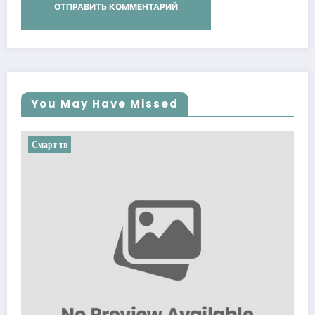
You May Have Missed
Смарт тв