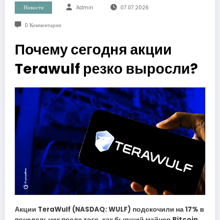
Новости
Admin
07.07.2026
0 Комментарии
Почему сегодня акции
Terawulf резко выросли?
Акции TeraWulf (NASDAQ: WULF) подскочили на 17% в
понедельник после того, как бывший майнер Bitcoin