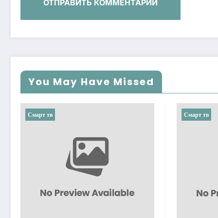
You May Have Missed
Смарт тв
Смарт тв