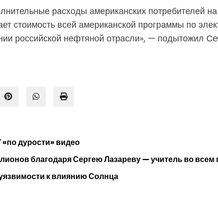
полнительные расходы американских потребителей н
ет стоимость всей американской программы по элек
ении российской нефтяной отрасли», — подытожил Се
У «по дурости» видео
ллионов благодаря Сергею Лазареву — учитель во всем
 уязвимости к влиянию Солнца