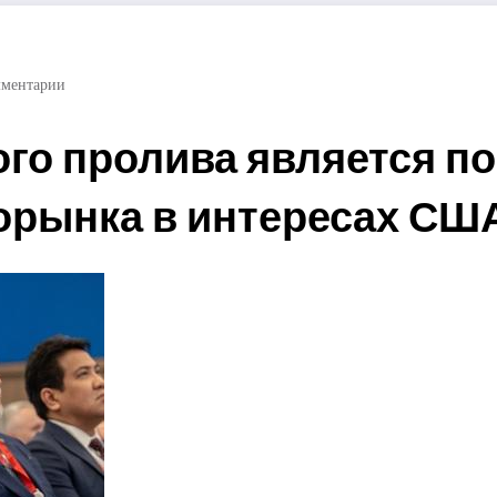
мментарии
го пролива является п
орынка в интересах СШ