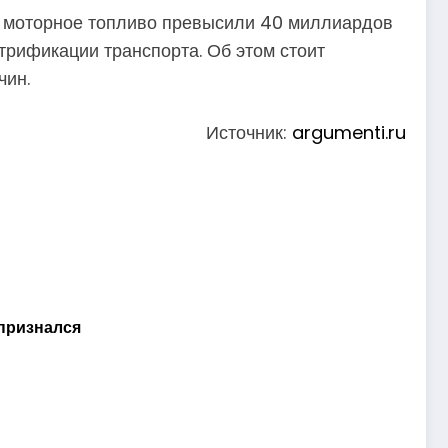
а моторное топливо превысили 40 миллиардов
трификации транспорта. Об этом стоит
чин.
Источник:
argumenti.ru
 признался