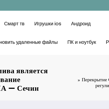
Смарт тв
Игрушки ios
Андроид
ановить удаленные файлы
ПК и ноутбук
Р
лива является
ование
Перекрытие 
регул
ША — Сечин