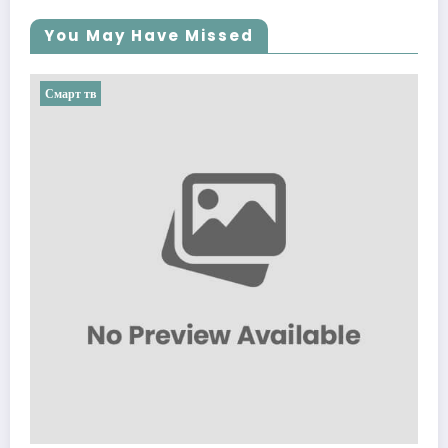
You May Have Missed
Смарт тв