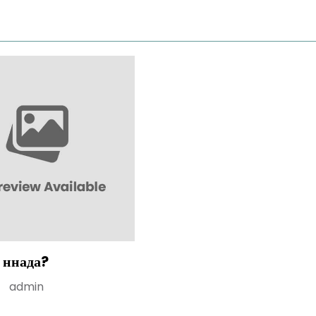
 ннада?
admin