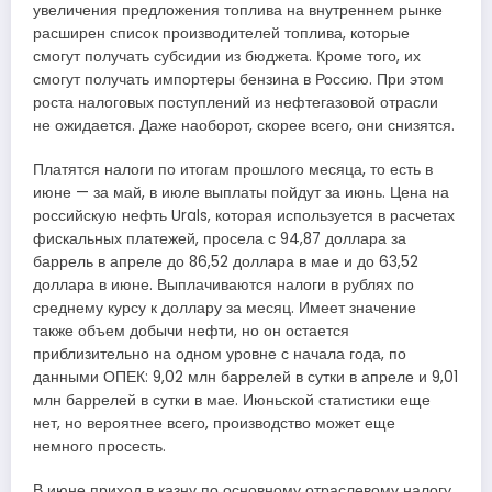
увеличения предложения топлива на внутреннем рынке
расширен список производителей топлива, которые
смогут получать субсидии из бюджета. Кроме того, их
смогут получать импортеры бензина в Россию. При этом
роста налоговых поступлений из нефтегазовой отрасли
не ожидается. Даже наоборот, скорее всего, они снизятся.
Платятся налоги по итогам прошлого месяца, то есть в
июне — за май, в июле выплаты пойдут за июнь. Цена на
российскую нефть Urals, которая используется в расчетах
фискальных платежей, просела с 94,87 доллара за
баррель в апреле до 86,52 доллара в мае и до 63,52
доллара в июне. Выплачиваются налоги в рублях по
среднему курсу к доллару за месяц. Имеет значение
также объем добычи нефти, но он остается
приблизительно на одном уровне с начала года, по
данными ОПЕК: 9,02 млн баррелей в сутки в апреле и 9,01
млн баррелей в сутки в мае. Июньской статистики еще
нет, но вероятнее всего, производство может еще
немного просесть.
В июне приход в казну по основному отраслевому налогу