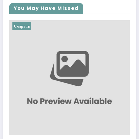
You May Have Missed
Смарт тв