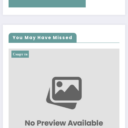
You May Have Missed
Смарт тв