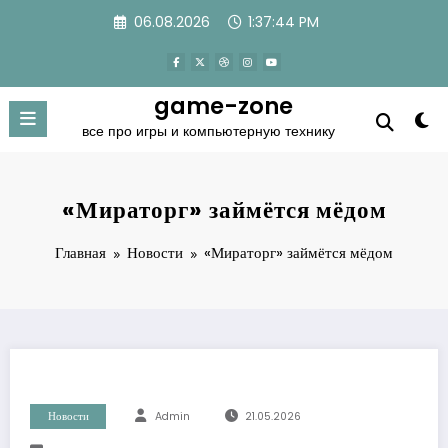
Перейти
06.08.2026
1:37:45 PM
к
содержимому
game-zone
все про игры и компьютерную технику
«Мираторг» займётся мёдом
Главная
Новости
«Мираторг» займётся мёдом
Новости
Admin
21.05.2026