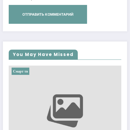
You May Have Missed
Смарт тв