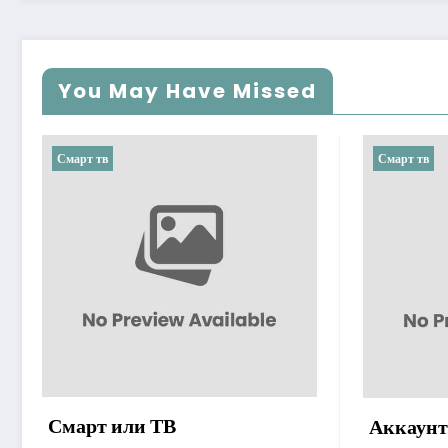
You May Have Missed
Смарт тв
Смарт тв
Смарт или ТВ
Аккаунт