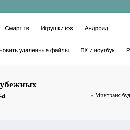
Смарт тв
Игрушки ios
Андроид
ановить удаленные файлы
ПК и ноутбук
Р
рубежных
ва
Минтранс буд