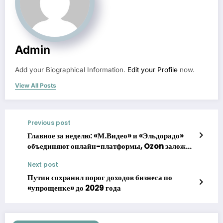
Admin
Add your Biographical Information.
Edit your Profile
now.
View All Posts
Previous post
Главное за неделю: «М.Видео» и «Эльдорадо»
объединяют онлайн-платформы, Ozon заложил
акции в ВТБ, как топливный кризис повлияет
Next post
на цены
Путин сохранил порог доходов бизнеса по
«упрощенке» до 2029 года