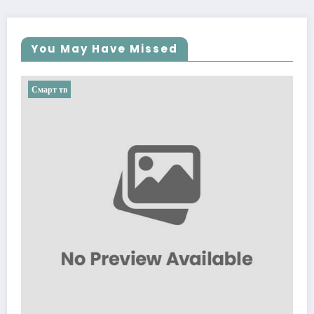
You May Have Missed
Смарт тв