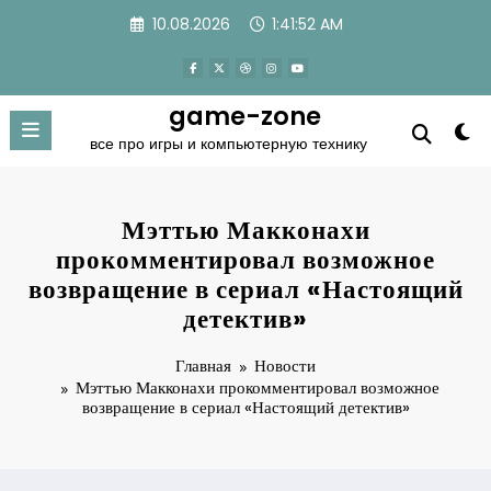
Перейти
10.08.2026
1:41:53 AM
к
содержимому
game-zone
все про игры и компьютерную технику
Мэттью Макконахи
прокомментировал возможное
возвращение в сериал «Настоящий
детектив»
Главная
Новости
Мэттью Макконахи прокомментировал возможное
возвращение в сериал «Настоящий детектив»