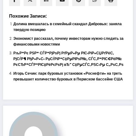
Похожие Записи:
Долина вмешалась в семейный скандал Дибровых: заняла
твердую позицию
Экономист рассказал, почему инвесторам нужно следить за
финансовыми новостями
РљР°Рє РЅР° СЃР°РјРѕРј РґРµР»Рµ РІС‹РіР»СЏРґРёС‚
РјСѓР¶ РђР»Р»С‹ РџСѓРіР°С‡РµРІРѕР№, СЃС‚Р°РІС€РёР№
РєСЂР°СЃР°РІС‡РёРєРѕРј вЂ” С‡РµСЃС‚РЅС‹Рµ С„РѕС‚Рѕ
Игорь Сечин: парк буровых установок «Роснефти» на треть
превышает количество буровых в Пермском бассейне США