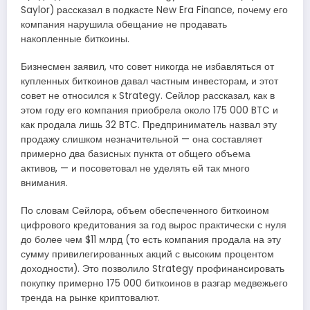
Saylor) рассказал в подкасте New Era Finance, почему его
компания нарушила обещание не продавать
накопленные биткоины.
Бизнесмен заявил, что совет никогда не избавляться от
купленных биткоинов давал частным инвесторам, и этот
совет не относился к Strategy. Сейлор рассказал, как в
этом году его компания приобрела около 175 000 BTC и
как продала лишь 32 BTC. Предприниматель назвал эту
продажу слишком незначительной — она составляет
примерно два базисных пункта от общего объема
активов, — и посоветовал не уделять ей так много
внимания.
По словам Сейлора, объем обеспеченного биткоином
цифрового кредитования за год вырос практически с нуля
до более чем $11 млрд (то есть компания продала на эту
сумму привилегированных акций с высоким процентом
доходности). Это позволило Strategy профинансировать
покупку примерно 175 000 биткоинов в разгар медвежьего
тренда на рынке криптовалют.