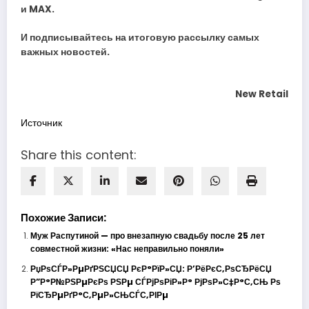
и
MAX
.
И
подписывайтесь
на итоговую рассылку самых
важных новостей.
New Retail
Источник
Share this content:
Похожие Записи:
Муж Распутиной — про внезапную свадьбу после 25 лет
совместной жизни: «Нас неправильно поняли»
РџРѕСЃР»РµРґРЅСЏСЏ РєР°РїР»СЏ: Р’РёРєС‚РѕСЂРёСЏ
Р”Р°Р№РЅРµРєРѕ РЅРµ СЃРјРѕРіР»Р° РјРѕР»С‡Р°С‚СЊ Рѕ
РїСЂРµРґР°С‚РµР»СЊСЃС‚РІРµ