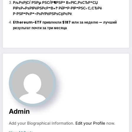
РљРѕРјСѓ РЅРµ РЅСѓР¶РЅР° В«РІС‚РѕСЂР°СЏ
РїРѕР»РѕРІРёРЅРєР°В»? РќР°Р·РІР°РЅС‹ С‚СЂРё
Р·РЅР°РєР°-РѕРґРёРЅРѕС‡РєРё
Ethereum-ETF привлекли $187 млн за неделю — лучший
результат почти за три месяца
Admin
Add your Biographical Information.
Edit your Profile
now.