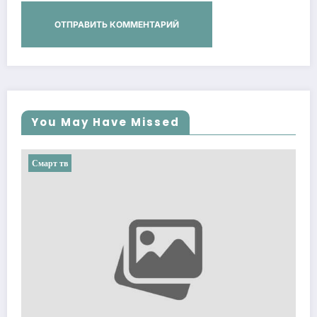
You May Have Missed
Смарт тв