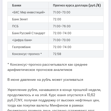
Банки
Прогноз курса доллара (руб./$)
«БКС Мир инвестиций»
71.00-73.00
Банк Зенит
72.00
ПСБ
71.00-76.00
Банк Русский Стандарт
72.00-74.00
«Цифра банк»
71.00-73.00
Газпромбанк
72.00-74.00
Консенсус-прогноз *
72.58
* Консенсус-прогноз рассчитывался как среднее
арифметическое прогнозов аналитиков
В июне давление на рубль может усиливаться
Укрепление рубля, начавшееся в конце прошлой недели,
продолжилось и на этой. Курс юаня опустился к 10,62
руб./CNY, получая поддержку от высоких нефтяных цен,
тогда как покупки валюты Минфином в рамках
бюджетного правила лишь частично сглаживают этот