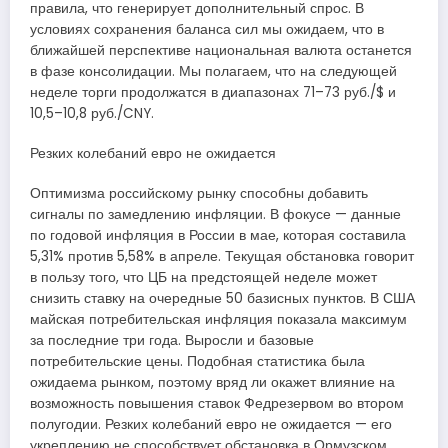
правила, что генерирует дополнительный спрос. В
условиях сохранения баланса сил мы ожидаем, что в
ближайшей перспективе национальная валюта останется
в фазе консолидации. Мы полагаем, что на следующей
неделе торги продолжатся в диапазонах 71–73 руб./$ и
10,5–10,8 руб./CNY.
Резких колебаний евро не ожидается
Оптимизма российскому рынку способны добавить
сигналы по замедлению инфляции. В фокусе — данные
по годовой инфляция в России в мае, которая составила
5,31% против 5,58% в апреле. Текущая обстановка говорит
в пользу того, что ЦБ на предстоящей неделе может
снизить ставку на очередные 50 базисных пунктов. В США
майская потребительская инфляция показала максимум
за последние три года. Выросли и базовые
потребительские цены. Подобная статистика была
ожидаема рынком, поэтому вряд ли окажет влияние на
возможность повышения ставок Федрезервом во втором
полугодии. Резких колебаний евро не ожидается — его
укреплению не способствует обстановка в Ормузском