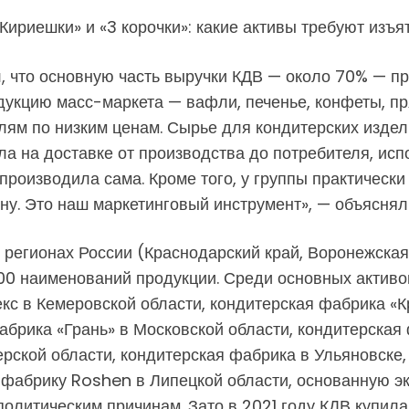
, что основную часть выручки КДВ — около 70% — пр
дукцию масс-маркета — вафли, печенье, конфеты, пря
лям по низким ценам. Сырье для кондитерских изде
ила на доставке от производства до потребителя, ис
производила сама. Кроме того, у группы практическ
ну. Это наш маркетинговый инструмент», — объяснял
х регионах России (Краснодарский край, Воронежская
00 наименований продукции. Среди основных актив
с в Кемеровской области, кондитерская фабрика «Кр
абрика «Грань» в Московской области, кондитерская
рской области, кондитерская фабрика в Ульяновске
ть фабрику Roshen в Липецкой области, основанную 
 политическим причинам. Зато в 2021 году КДВ купил