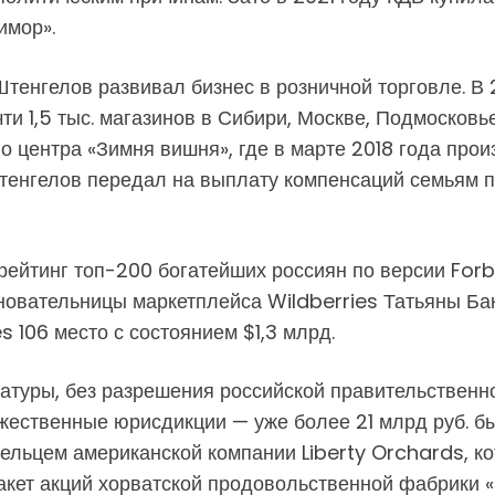
имор».
тенгелов развивал бизнес в розничной торговле. В 
чти 1,5 тыс. магазинов в Сибири, Москве, Подмосковь
 центра «Зимня вишня», где в марте 2018 года прои
Штенгелов передал на выплату компенсаций семьям п
рейтинг топ-200 богатейших россиян по версии Forb
сновательницы маркетплейса Wildberries Татьяны Ба
 106 место с состоянием $1,3 млрд.
атуры, без разрешения российской правительственно
жественные юрисдикции — уже более 21 млрд руб. 
льцем американской компании Liberty Orchards, ко
пакет акций хорватской продовольственной фабрики 