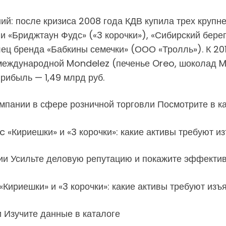
ий: после кризиса 2008 года КДВ купила трех крупн
 «Бриджтаун Фудс» («3 корочки»), «Сибирский берег
ец бренда «Бабкины семечки» (ООО «Тролль»). К 201
еждународной Mondelez (печенье Oreo, шоколад Mil
прибыль — 1,49 млрд руб.
пании в сфере розничной торговли Посмотрите в ка
ии Усильте деловую репутацию и покажите эффекти
 Изучите данные в каталоге