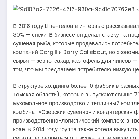
В 2018 году Штенгелов в интервью рассказывал
30% — снеки. В бизнесе он делал ставку на про
сушеная рыба, которые продавались потребите
компаний Cargill и Barry Сallebaut, но эконом
сырья — зерно, сахар, картофель для чипсов — 
том, что мы предлагаем потребителю низкую це
В структуре холдинга более 10 фабрик в разны
Томская области), которые выпускают свыше 7
мукомольное производство и тепличный комплек
комбинат «Озерский сувенир» и кондитерская ф
производственно-логистический комплекс в Тве
крае. В 2014 году группа также хотела выкупи
смогла договориться о покупке, в том числе по