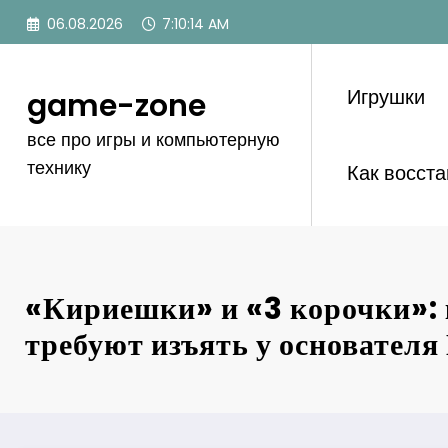
Перейти
06.08.2026
7:10:15 AM
к
содержимому
Игрушки
game-zone
все про игры и компьютерную
технику
Как восст
«Кириешки» и «3 корочки»:
требуют изъять у основател