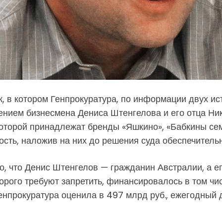
, в котором Генпрокуратура, по информации двух ис
ением бизнесмена Дениса Штенгелова и его отца Ни
которой принадлежат бренды «Яшкино», «Бабкины се
сть, наложив на них до решения суда обеспечитель
но, что Денис Штенгелов — гражданин Австралии, а е
рого требуют запретить, финансировалось в том чис
Генпрокуратура оценила в 497 млрд руб., ежегодный