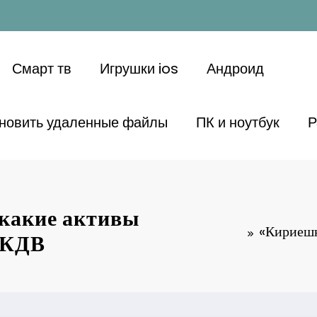
Смарт тв
Игрушки ios
Андроид
ановить удаленные файлы
ПК и ноутбук
Р
 какие активы
«Кириешк
я КДВ