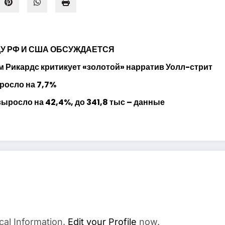
ДУ РФ И США ОБСУЖДАЕТСЯ
м Рикардс критикует «золотой» нарратив Уолл-стрит
росло на 7,7%
выросло на 42,4%, до 341,8 тыс – данные
cal Information.
Edit your Profile
now.